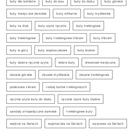
buty dla leśników
buty do lasu
buty do ślubu
buty górskie
buty medyczne damskie
buty militarne
buty myśliwskie
buty na ślub
buty szyte ręcznie
buty trekingowe
buty trekkingowe
buty trekkingowe Vibram
buty Vibram
buty w góry
buty wspinaczkowe
buty ślubne
buty ślubne ręcznie szyte
dobre buty
drewniaki medyczne
obuwie górskie
obuwie myśliwskie
obuwie trekkingowe
podeszwa vibram
rodzaj butów trekingowych
ręcznie szyte buty do ślubu
ręcznie szyte buty ślubne
sandały ortopedyczne damskie
trekkingowe buty
wejście na Gerlach
wspinaczka na Gerlach
wyprawa na Gerlach