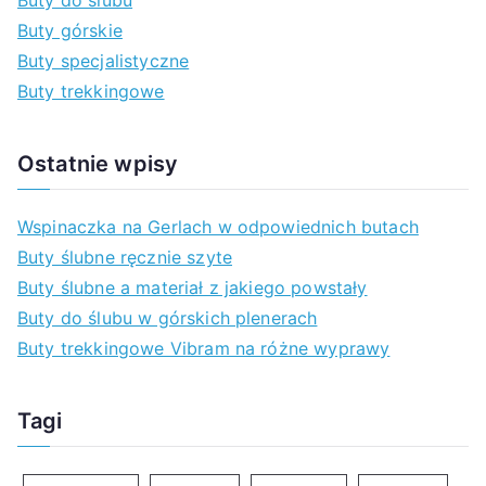
Buty do ślubu
d
Buty górskie
l
Buty specjalistyczne
a
Buty trekkingowe
:
Ostatnie wpisy
Wspinaczka na Gerlach w odpowiednich butach
Buty ślubne ręcznie szyte
Buty ślubne a materiał z jakiego powstały
Buty do ślubu w górskich plenerach
Buty trekkingowe Vibram na różne wyprawy
Tagi