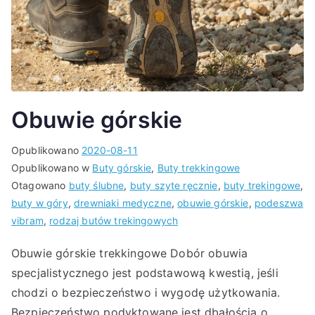
Obuwie górskie
Opublikowano
2020-08-11
Opublikowano w
Buty górskie
,
Buty trekkingowe
Otagowano
buty ślubne
,
buty szyte ręcznie
,
buty trekingowe
,
buty w góry
,
drewniaki medyczne
,
obuwie górskie
,
podeszwa
vibram
,
rodzaj butów trekingowych
Obuwie górskie trekkingowe Dobór obuwia
specjalistycznego jest podstawową kwestią, jeśli
chodzi o bezpieczeństwo i wygodę użytkowania.
Bezpieczeństwo podyktowane jest dbałością o