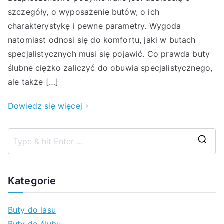
szczegóły, o wyposażenie butów, o ich
charakterystykę i pewne parametry. Wygoda
natomiast odnosi się do komfortu, jaki w butach
specjalistycznych musi się pojawić. Co prawda buty
ślubne ciężko zaliczyć do obuwia specjalistycznego,
ale także […]
Dowiedz się więcej
S
z
u
Kategorie
k
a
Buty do lasu
j