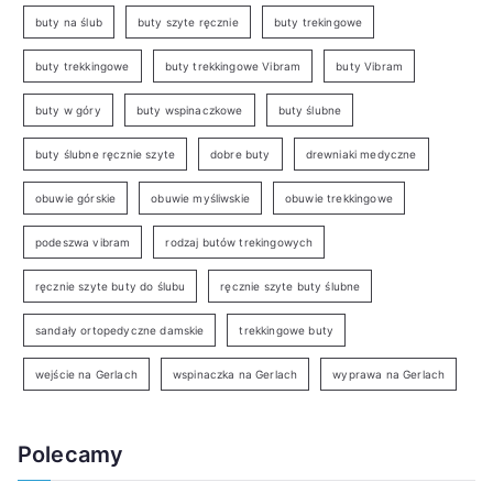
buty na ślub
buty szyte ręcznie
buty trekingowe
buty trekkingowe
buty trekkingowe Vibram
buty Vibram
buty w góry
buty wspinaczkowe
buty ślubne
buty ślubne ręcznie szyte
dobre buty
drewniaki medyczne
obuwie górskie
obuwie myśliwskie
obuwie trekkingowe
podeszwa vibram
rodzaj butów trekingowych
ręcznie szyte buty do ślubu
ręcznie szyte buty ślubne
sandały ortopedyczne damskie
trekkingowe buty
wejście na Gerlach
wspinaczka na Gerlach
wyprawa na Gerlach
Polecamy