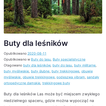
Buty dla leśników
Opublikowano
2020-08-11
Opublikowano w
Buty do lasu
,
Buty specjalistyczne
Otagowano
buty dla leśników
,
buty do lasu
,
buty militarne
,
buty myśliwskie
,
buty ślubne
,
buty trekkingowe
,
obuwie
myśliwskie
,
obuwie trekkingowe
,
podeszwa vibram
,
sandały
ortopedyczne damskie
,
trekkingowe buty
Buty dla leśników Las może być miejscem zwykłego
niedzielnego spaceru, gdzie można wypocząć na