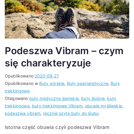
Podeszwa Vibram – czym
się charakteryzuje
Opublikowano
2020-09-21
Opublikowano w
Buty górskie
,
Buty specjalistyczne
,
Buty
trekkingowe
Otagowano
buty medyczne damskie
,
buty ślubne
,
buty
trekkingowe
,
buty trekkingowe Vibram
,
obuwie myśliwskie
,
podeszwa vibram
,
ręcznie szyte buty do ślubu
Istotna część obuwia czyli podeszwa Vibram