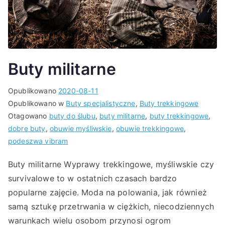
Buty militarne
Opublikowano
2020-08-11
Opublikowano w
Buty specjalistyczne
,
Buty trekkingowe
Otagowano
buty do ślubu
,
buty militarne
,
buty trekkingowe
,
dobre buty
,
obuwie myśliwskie
,
obuwie trekkingowe
,
podeszwa vibram
Buty militarne Wyprawy trekkingowe, myśliwskie czy
survivalowe to w ostatnich czasach bardzo
popularne zajęcie. Moda na polowania, jak również
samą sztukę przetrwania w ciężkich, niecodziennych
warunkach wielu osobom przynosi ogrom