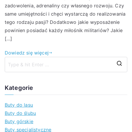
zadowolenia, adrenaliny czy własnego rozwoju. Czy
same umiejętności i chęci wystarczą do realizowania
tego rodzaju pasji? Dodatkowo jakie wyposażenie
powinien posiadać każdy miłośnik militariów? Jakie
[…]
Dowiedz się więcej
S
z
u
Kategorie
k
a
Buty do lasu
j
Buty do ślubu
d
Buty górskie
l
Buty specjalistyczne