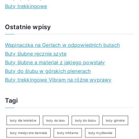
a
Buty trekkingowe
:
Ostatnie wpisy
Wspinaczka na Gerlach w odpowiednich butach
Buty ślubne ręcznie szyte
Buty ślubne a materiał z jakiego powstały
Buty do ślubu w górskich plenerach
Buty trekkingowe Vibram na różne wyprawy
Tagi
buty dla leśników
buty do lasu
buty do ślubu
buty górskie
buty medyczne damskie
buty militarne
buty myśliwskie