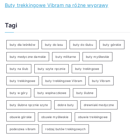
Buty trekkingowe Vibram na różne wyprawy
Tagi
buty dla leśników
buty do lasu
buty do ślubu
buty górskie
buty medyczne damskie
buty militarne
buty myśliwskie
buty na ślub
buty szyte ręcznie
buty trekingowe
buty trekkingowe
buty trekkingowe Vibram
buty Vibram
buty w góry
buty wspinaczkowe
buty ślubne
buty ślubne ręcznie szyte
dobre buty
drewniaki medyczne
obuwie górskie
obuwie myśliwskie
obuwie trekkingowe
podeszwa vibram
rodzaj butów trekingowych