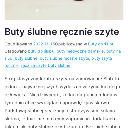
Buty ślubne ręcznie szyte
Opublikowano
2022-11-15
Opublikowano w
Buty do ślubu
Otagowano
buty do ślubu
,
buty medyczne damskie
,
buty na
ślub
,
buty ślubne
,
buty ślubne ręcznie szyte
,
buty szyte
ręcznie
,
ręcznie szyte buty ślubne
Strój klasyczny kontra szyty na zamówienie Ślub to
jedno z najważniejszych wydarzeń w życiu każdego
człowieka. Nic dziwnego, że każda panna młoda w
tym dniu chce wyglądać naprawdę zjawiskowo.
Podstawą ślubnej stylizacji jest oczywiście suknia
ślubna, jednak nie możemy zapominać dodatkach
takich jak buty ślubne czy biżuteria. Bez nich ślubna