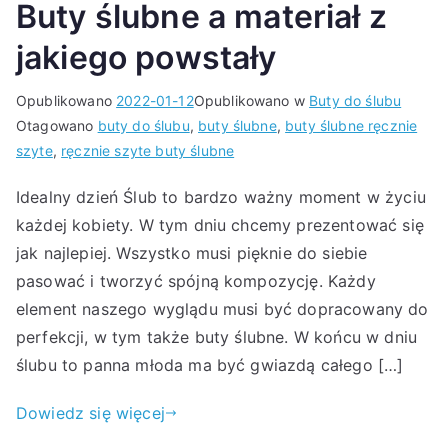
Buty ślubne a materiał z
jakiego powstały
Opublikowano
2022-01-12
Opublikowano w
Buty do ślubu
Otagowano
buty do ślubu
,
buty ślubne
,
buty ślubne ręcznie
szyte
,
ręcznie szyte buty ślubne
Idealny dzień Ślub to bardzo ważny moment w życiu
każdej kobiety. W tym dniu chcemy prezentować się
jak najlepiej. Wszystko musi pięknie do siebie
pasować i tworzyć spójną kompozycję. Każdy
element naszego wyglądu musi być dopracowany do
perfekcji, w tym także buty ślubne. W końcu w dniu
ślubu to panna młoda ma być gwiazdą całego […]
Dowiedz się więcej