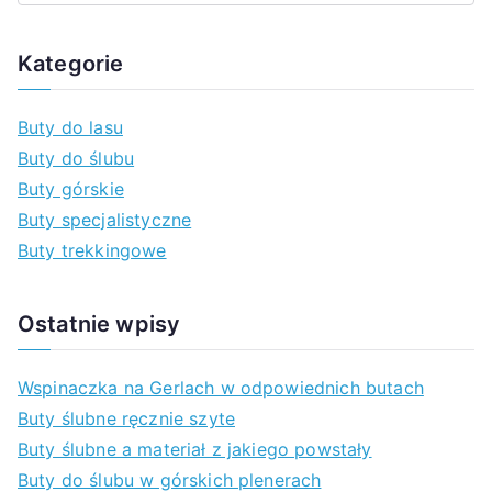
z
u
Kategorie
k
a
Buty do lasu
j
Buty do ślubu
d
Buty górskie
l
Buty specjalistyczne
a
Buty trekkingowe
:
Ostatnie wpisy
Wspinaczka na Gerlach w odpowiednich butach
Buty ślubne ręcznie szyte
Buty ślubne a materiał z jakiego powstały
Buty do ślubu w górskich plenerach