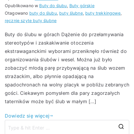
Opublikowano w
Buty do ślubu
,
Buty górskie
Otagowano
buty do ślubu
,
buty ślubne
,
buty trekkingowe
,
ręcznie szyte buty ślubne
Buty do ślubu w górach Dążenie do przełamywania
stereotypów i zaskakiwanie otoczenia
ekstrawaganckimi wyborami przeniknęło również do
organizowania ślubów i wesel. Można już było
zobaczyć młodą parę przybywającą na ślub wozem
strażackim, albo płynnie opadającą na
spadochronach na wolny placyk w pobliżu zebranych
gości. Ciekawym pomysłem dla pary zagorzałych
taterników może być ślub w małym […]
Dowiedz się więcej
S