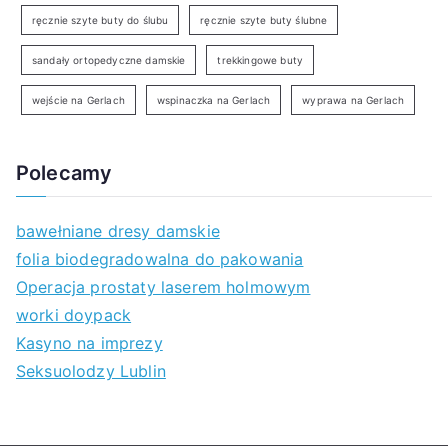
ręcznie szyte buty do ślubu
ręcznie szyte buty ślubne
sandały ortopedyczne damskie
trekkingowe buty
wejście na Gerlach
wspinaczka na Gerlach
wyprawa na Gerlach
Polecamy
bawełniane dresy damskie
folia biodegradowalna do pakowania
Operacja prostaty laserem holmowym
worki doypack
Kasyno na imprezy
Seksuolodzy Lublin