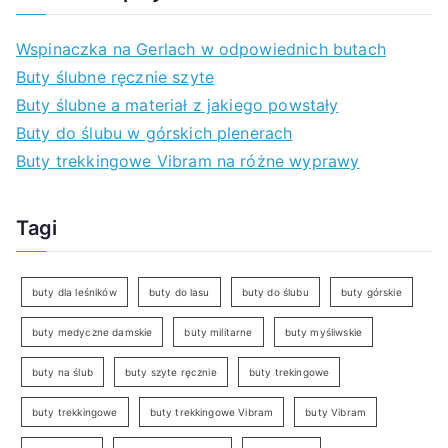
Wspinaczka na Gerlach w odpowiednich butach
Buty ślubne ręcznie szyte
Buty ślubne a materiał z jakiego powstały
Buty do ślubu w górskich plenerach
Buty trekkingowe Vibram na różne wyprawy
Tagi
buty dla leśników
buty do lasu
buty do ślubu
buty górskie
buty medyczne damskie
buty militarne
buty myśliwskie
buty na ślub
buty szyte ręcznie
buty trekingowe
buty trekkingowe
buty trekkingowe Vibram
buty Vibram