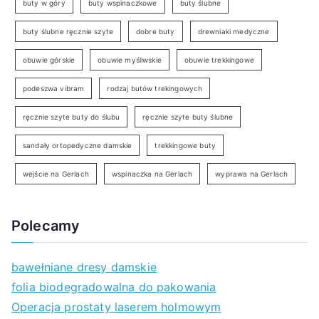
buty w góry
buty wspinaczkowe
buty ślubne
buty ślubne ręcznie szyte
dobre buty
drewniaki medyczne
obuwie górskie
obuwie myśliwskie
obuwie trekkingowe
podeszwa vibram
rodzaj butów trekingowych
ręcznie szyte buty do ślubu
ręcznie szyte buty ślubne
sandały ortopedyczne damskie
trekkingowe buty
wejście na Gerlach
wspinaczka na Gerlach
wyprawa na Gerlach
Polecamy
bawełniane dresy damskie
folia biodegradowalna do pakowania
Operacja prostaty laserem holmowym