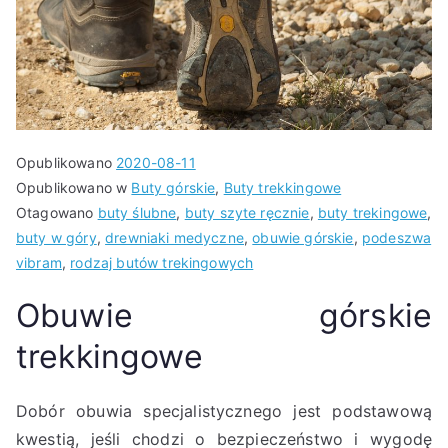
Opublikowano
2020-08-11
Opublikowano w
Buty górskie
,
Buty trekkingowe
Otagowano
buty ślubne
,
buty szyte ręcznie
,
buty trekingowe
,
buty w góry
,
drewniaki medyczne
,
obuwie górskie
,
podeszwa
vibram
,
rodzaj butów trekingowych
Obuwie górskie
trekkingowe
Dobór obuwia specjalistycznego jest podstawową
kwestią, jeśli chodzi o bezpieczeństwo i wygodę