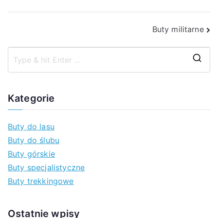
Nawigacja
Buty militarne
wpisu
S
z
u
Kategorie
k
a
Buty do lasu
j
Buty do ślubu
d
Buty górskie
l
Buty specjalistyczne
a
Buty trekkingowe
:
Ostatnie wpisy