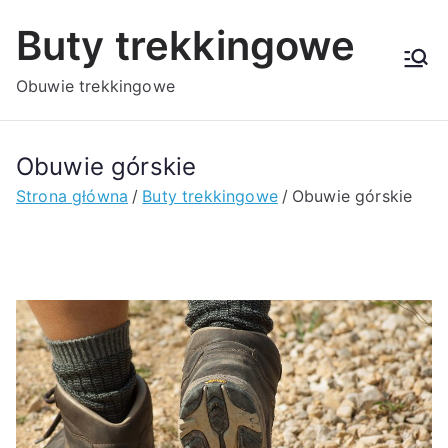
Przejdź
Buty trekkingowe
do
treści
Obuwie trekkingowe
Obuwie górskie
Strona główna
Buty trekkingowe
Obuwie górskie