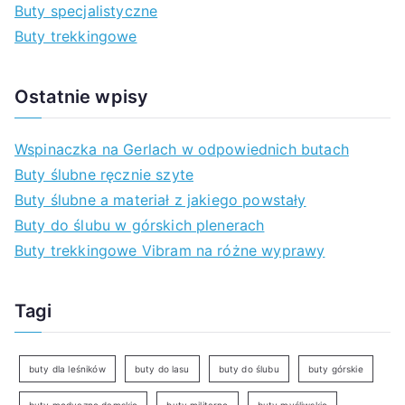
Buty specjalistyczne
a
Buty trekkingowe
:
Ostatnie wpisy
Wspinaczka na Gerlach w odpowiednich butach
Buty ślubne ręcznie szyte
Buty ślubne a materiał z jakiego powstały
Buty do ślubu w górskich plenerach
Buty trekkingowe Vibram na różne wyprawy
Tagi
buty dla leśników
buty do lasu
buty do ślubu
buty górskie